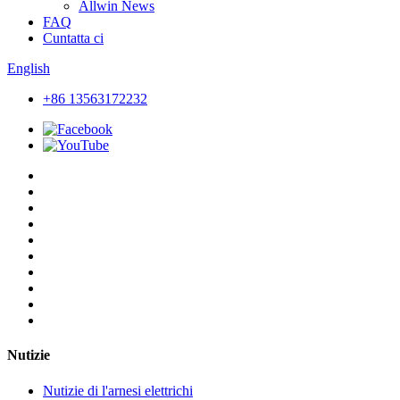
Allwin News
FAQ
Cuntatta ci
English
+86 13563172232
Nutizie
Nutizie di l'arnesi elettrichi