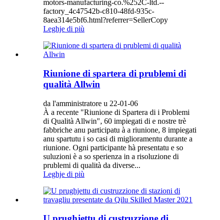
motors-manufacturing-co.%252C-ltd.--
factory_4c47542b-c810-48fd-935c-
8aea314e5bf6.html?referrer=SellerCopy
Leghje di più
Riunione di spartera di prublemi di
qualità Allwin
da l'amministratore u 22-01-06
À a recente "Riunione di Spartera di i Problemi
di Qualità Allwin", 60 impiegati di e nostre trè
fabbriche anu participatu à a riunione, 8 impiegati
anu spartutu i so casi di miglioramentu durante a
riunione. Ogni participante hà presentatu e so
suluzioni è a so sperienza in a risoluzione di
prublemi di qualità da diverse...
Leghje di più
U prughjettu di custruzzione di