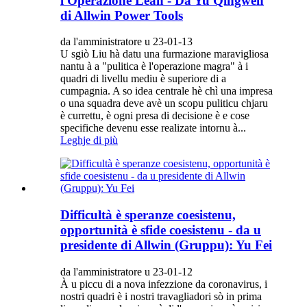
l'Operazione Lean - Da Yu Qingwen
di Allwin Power Tools
da l'amministratore u 23-01-13
U sgiò Liu hà datu una furmazione maravigliosa
nantu à a "pulitica è l'operazione magra" à i
quadri di livellu mediu è superiore di a
cumpagnia. A so idea centrale hè chì una impresa
o una squadra deve avè un scopu puliticu chjaru
è currettu, è ogni presa di decisione è e cose
specifiche devenu esse realizate intornu à...
Leghje di più
Difficultà è speranze coesistenu,
opportunità è sfide coesistenu - da u
presidente di Allwin (Gruppu): Yu Fei
da l'amministratore u 23-01-12
À u piccu di a nova infezzione da coronavirus, i
nostri quadri è i nostri travagliadori sò in prima