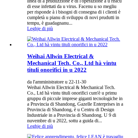
linea di a pruduzzione è di l'operazione à u risicu
di esse infettati da u virus. Facenu u so megliu
per risponde à i bisogni di consegna di i clienti è
cumpletà u pianu di sviluppu di novi prudutti in
tempu, è guadagnanu...
Leghje di più
Weihai Allwin Electrical &
Mechanical Tech. Co., Ltd hà vintu
tituli onorifici in u 2022
da l'amministratore u 22-11-30
Weihai Allwin Electrical & Mechanical Tech.
Co., Ltd hà vintu tituli onorifici cum'è u primu
gruppu di piccule imprese giganti tecnologiche in
a Pruvincia di Shandong, Gazelle Enterprises in a
Pruvincia di Shandong, è u Centru di Design
Industriale in a Pruvincia di Shandong. U 9 di
nuvembre di u 2022, sottu a guida di...
Leghje di più