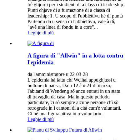
trè ghjorni per i studienti di a classa di leadership.
Punti chjave di a furmazione di a classa di
leadership: 1. U scopu di l'ubbiettivu hè di puntà
Partendu da u sensu di l'ubbiettivu, vale à dì,
"avè una linea di fondu in u core"...
Leghje di più
A figura di "Allwin" in a lotta contru
l'epidemia
da l'amministratore u 22-03-28
L'epidemia hà fattu chì Weihai appughjassi u
buttone di pausa. Da u 12 à u 21 di marzu,
l'abitanti di Wendeng sò ancu entrati in un statu
di travagliu da casa. Ma in questu periodu
particulare, ci sò sempre alcune persone chì sò
retrograde in i cantoni di a cità cum'è vuluntarii.
Ci hè una figura attiva in u vuluntariu...
Leghje di più