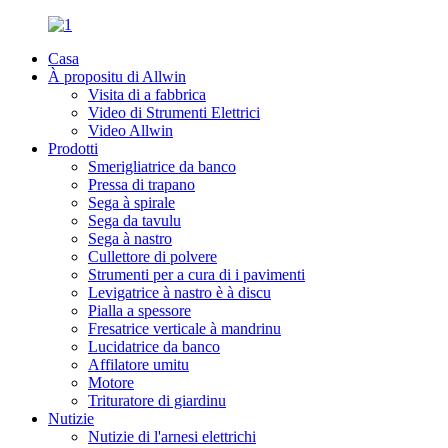
Casa
À propositu di Allwin
Visita di a fabbrica
Video di Strumenti Elettrici
Video Allwin
Prodotti
Smerigliatrice da banco
Pressa di trapano
Sega à spirale
Sega da tavulu
Sega à nastro
Cullettore di polvere
Strumenti per a cura di i pavimenti
Levigatrice à nastro è à discu
Pialla a spessore
Fresatrice verticale à mandrinu
Lucidatrice da banco
Affilatore umitu
Motore
Trituratore di giardinu
Nutizie
Nutizie di l'arnesi elettrichi