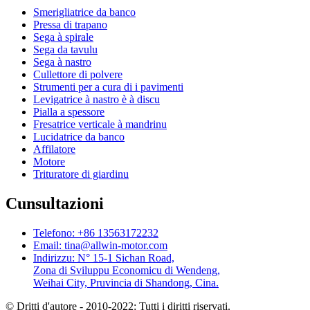
Smerigliatrice da banco
Pressa di trapano
Sega à spirale
Sega da tavulu
Sega à nastro
Cullettore di polvere
Strumenti per a cura di i pavimenti
Levigatrice à nastro è à discu
Pialla a spessore
Fresatrice verticale à mandrinu
Lucidatrice da banco
Affilatore
Motore
Trituratore di giardinu
Cunsultazioni
Telefono: +86 13563172232
Email: tina@allwin-motor.com
Indirizzu: N° 15-1 Sichan Road,
Zona di Sviluppu Economicu di Wendeng,
Weihai City, Pruvincia di Shandong, Cina.
© Dritti d'autore - 2010-2022: Tutti i diritti riservati.