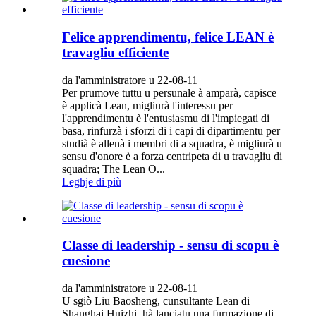
Felice apprendimentu, felice LEAN è
travagliu efficiente
da l'amministratore u 22-08-11
Per prumove tuttu u persunale à amparà, capisce
è applicà Lean, migliurà l'interessu per
l'apprendimentu è l'entusiasmu di l'impiegati di
basa, rinfurzà i sforzi di i capi di dipartimentu per
studià è allenà i membri di a squadra, è migliurà u
sensu d'onore è a forza centripeta di u travagliu di
squadra; The Lean O...
Leghje di più
Classe di leadership - sensu di scopu è
cuesione
da l'amministratore u 22-08-11
U sgiò Liu Baosheng, cunsultante Lean di
Shanghai Huizhi, hà lanciatu una furmazione di