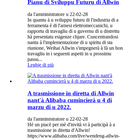
Pianu di Sviluppu Futuru di Allwin
da l'amministratore u 22-02-28
In quantu à u sviluppu futuru di l'industria di a
ferramenta è di l'arnesi elettromeccanichi, u
rapportu di travagliu di u guvernu di u distrettu
hà presentatu esigenze chjare. Cuncentrandosi
nantu à l'implementazione di u spiritu di sta
riunione, Weihai Allwin s'impegnerà à fà un bon
travagliu in i seguenti aspetti in u prossimu
passu...
Leghje di più
A trasmissione in diretta di Allwin
nant'à Alibaba cumincierà u 4 di
marzu di u 2022.
da l'amministratore u 22-02-28
Hè un piacè per mè d'invità vi à participà à a
trasmissione in diretta d'Allwin!
https://www.alibaba.com/live/wendeng-allwin-