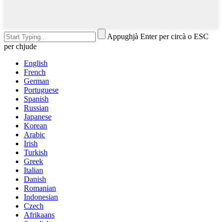
Appughjà Enter per circà o ESC
per chjude
English
French
German
Portuguese
Spanish
Russian
Japanese
Korean
Arabic
Irish
Turkish
Greek
Italian
Danish
Romanian
Indonesian
Czech
Afrikaans