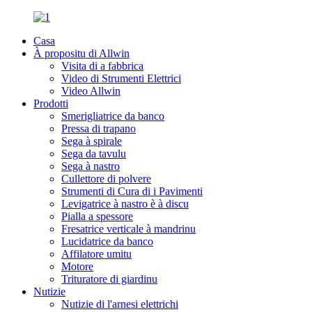
Casa
À propositu di Allwin
Visita di a fabbrica
Video di Strumenti Elettrici
Video Allwin
Prodotti
Smerigliatrice da banco
Pressa di trapano
Sega à spirale
Sega da tavulu
Sega à nastro
Cullettore di polvere
Strumenti di Cura di i Pavimenti
Levigatrice à nastro è à discu
Pialla a spessore
Fresatrice verticale à mandrinu
Lucidatrice da banco
Affilatore umitu
Motore
Trituratore di giardinu
Nutizie
Nutizie di l'arnesi elettrichi