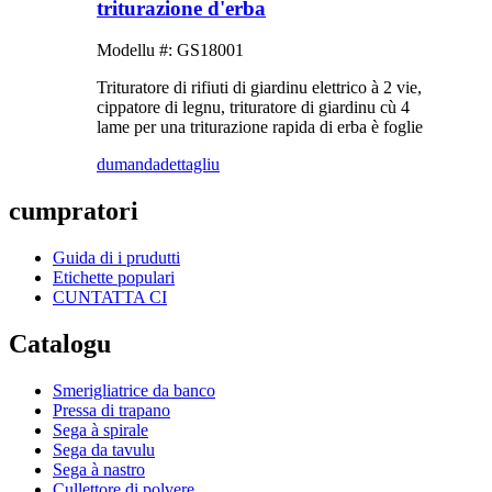
triturazione d'erba
Modellu #: GS18001
Trituratore di rifiuti di giardinu elettrico à 2 vie,
cippatore di legnu, trituratore di giardinu cù 4
lame per una triturazione rapida di erba è foglie
dumanda
dettagliu
cumpratori
Guida di i prudutti
Etichette populari
CUNTATTA CI
Catalogu
Smerigliatrice da banco
Pressa di trapano
Sega à spirale
Sega da tavulu
Sega à nastro
Cullettore di polvere