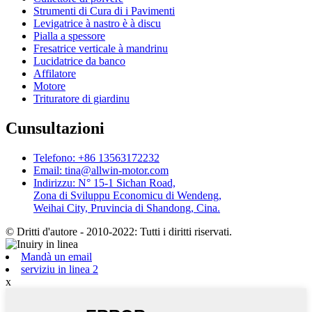
Strumenti di Cura di i Pavimenti
Levigatrice à nastro è à discu
Pialla a spessore
Fresatrice verticale à mandrinu
Lucidatrice da banco
Affilatore
Motore
Trituratore di giardinu
Cunsultazioni
Telefono: +86 13563172232
Email: tina@allwin-motor.com
Indirizzu: N° 15-1 Sichan Road,
Zona di Sviluppu Economicu di Wendeng,
Weihai City, Pruvincia di Shandong, Cina.
© Dritti d'autore - 2010-2022: Tutti i diritti riservati.
Mandà un email
serviziu in linea 2
x