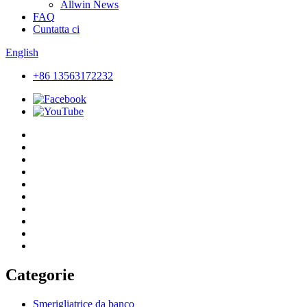
Allwin News
FAQ
Cuntatta ci
English
+86 13563172232
Categorie
Smerigliatrice da banco