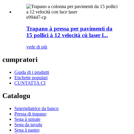
e99447-cp
Trapano à pressa per pavimenti da
15 pollici à 12 velocità cù laser l...
vede di più
cumpratori
Guida di i prudutti
Etichette populari
CUNTATTA CI
Catalogu
Smerigliatrice da banco
Pressa di trapano
Sega à spirale
Sega da tavulu
Sega à nastro