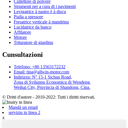
Cullettore di polvere
Strumenti per a cura di i pavimenti
Levigatrice à nastro è à discu
Pialla a spessore
Fresatrice verticale à mandrinu
Lucidatrice da banco
Affilatore
Motore
Trituratore di giardinu
Cunsultazioni
Telefono: +86 13563172232
Email: tina@allwin-motor.com
Indirizzu: N° 15-1 Sichan Road,
Zona di Sviluppu Economicu di Wendeng,
Weihai City, Pruvincia di Shandong, Cina.
© Dritti d'autore - 2010-2022: Tutti i diritti riservati.
Mandà un email
serviziu in linea 2
x