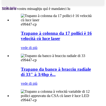
vede tuttu
Scrivite u vostru missaghju quì è mandateci lu
e99447-cp
Trapano à colonna da 17 pollici è 16
velocità cù luce laser
vede di più
e99447-cp
Trapano da banco à bracciu radiale
di 33" à 3/4hp è...
vede di più
e99447-cp