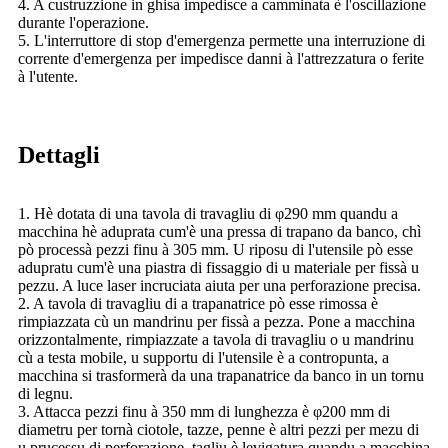
4. A custruzzione in ghisa impedisce a camminata è l'oscillazione
durante l'operazione.
5. L'interruttore di stop d'emergenza permette una interruzione di
corrente d'emergenza per impedisce danni à l'attrezzatura o ferite
à l'utente.
Dettagli
1. Hè dotata di una tavola di travagliu di φ290 mm quandu a
macchina hè aduprata cum'è una pressa di trapano da banco, chì
pò processà pezzi finu à 305 mm. U riposu di l'utensile pò esse
adupratu cum'è una piastra di fissaggio di u materiale per fissà u
pezzu. A luce laser incruciata aiuta per una perforazione precisa.
2. A tavola di travagliu di a trapanatrice pò esse rimossa è
rimpiazzata cù un mandrinu per fissà a pezza. Pone a macchina
orizzontalmente, rimpiazzate a tavola di travagliu o u mandrinu
cù a testa mobile, u supportu di l'utensile è a contropunta, a
macchina si trasformerà da una trapanatrice da banco in un tornu
di legnu.
3. Attacca pezzi finu à 350 mm di lunghezza è φ200 mm di
diametru per tornà ciotole, tazze, penne è altri pezzi per mezu di
u prucessu di perforazione, tagliu è levigatura quandu a macchina