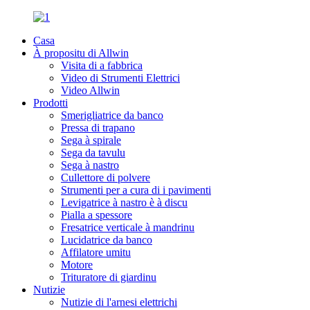
Casa
À propositu di Allwin
Visita di a fabbrica
Video di Strumenti Elettrici
Video Allwin
Prodotti
Smerigliatrice da banco
Pressa di trapano
Sega à spirale
Sega da tavulu
Sega à nastro
Cullettore di polvere
Strumenti per a cura di i pavimenti
Levigatrice à nastro è à discu
Pialla a spessore
Fresatrice verticale à mandrinu
Lucidatrice da banco
Affilatore umitu
Motore
Trituratore di giardinu
Nutizie
Nutizie di l'arnesi elettrichi