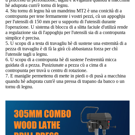
hè aduprata cum'è tornu di legnu.
4. Stu tornu di legnu hà un mandrinu MT2 è una conicità di a
contropunta per tene fermamente i vostri pezzi, cù un appoghju
per l'utensili di 150 mm per u supportu di l'utensili durante
l'operazione. U sistema di bloccu di a slitta faciule d'utilizà rende
a regulazione sia di l'appoghju per l'utensili sia di a contropunta
simplice è precisa.
5. U scopu di a testa di travagliu hè di sustene una estremità di a
pezza di travagliu è di fà la girà cù abbastanza forza per chì
l'utensile tagli u legnu.
6. U scopu di a contropunta hè di sustene l'estremità micca
guidata di a pezza. Pusiziunate a pezza cù a cima di a
contropunta per truvà u centru di rotazione.
7. E maniglie permettenu di mette in piedi o di pusà a macchina
quandu hè aduprata cum'è una pressa di trapano da banco o un
tornu di legnu.