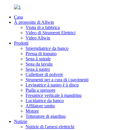
Casa
À propositu di Allwin
Visita di a fabbrica
Video di Strumenti Elettrici
Video Allwin
Prodotti
Smerigliatrice da banco
Pressa di trapano
Sega à spirale
Sega da tavulu
Sega à nastro
Cullettore di polvere
Strumenti per a cura di i pavimenti
Levigatrice à nastro è à discu
Pialla a spessore
Fresatrice verticale à mandrinu
Lucidatrice da banco
Affilatore umitu
Motore
Trituratore di giardinu
Nutizie
Nutizie di l'arnesi elettrichi