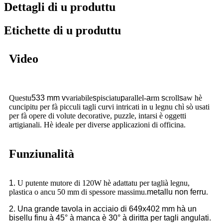
Dettagli di u produttu
Etichette di u produttu
Video
Questu
533 mm
v
variabile
s
pisciatu
p
arallel-
a
rm
s
croll
s
aw hè
cuncipitu per fà picculi tagli curvi intricati in u legnu chì sò usati
per fà opere di volute decorative, puzzle, intarsi è oggetti
artigianali. Hè ideale per diverse applicazioni di officina.
Funziunalità
1.
U putente mutore di 120W hè adattatu per taglià legnu,
plastica o ancu 50 mm di spessore massimu.
metallu non ferru
.
2. Una grande tavola in acciaio di 649x402 mm hà un
bisellu finu à 45° à manca è 30° à diritta per tagli angulati.