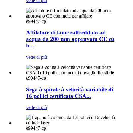
vede di più
e99447-cp
Affilatore di lame raffreddato ad
acqua da 200 mm appruvatu CE cù
h...
vede di più
e99447-cp
Sega à spirale à velocità variabile di
16 pollici certificata CSA...
vede di più
e99447-cp