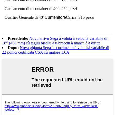
Caricamentu di u container di 40”: 252 pezzi
Quartier Generale di 40"
Cuntenitore
Carica: 315 pezzi
Precedente:
Novu arrivu Sega à voluta à velocità variabile di
18″ (458 mm) cù tagliu bisellu à u bracciu à manca è à diritta
Dopu:
Nova ghjunta Sega à scorrimentu à velocità variabile di
22 pollici certificata CSA cù mutore 1.6A