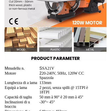
M
mudellu n.
S
SA21V
Motore
2
20-240V, 50Hz, 120W CC
Spazzola
Lunghezza di a lama
133mm
Equipà a lama
2 pezzi, senza spilli @ 15TPI è
18TPI
Capacità di tagliu
50 mm à 90° è 20 mm à 45°
Inclinazioni di u
-30°~ 45°
bracciu