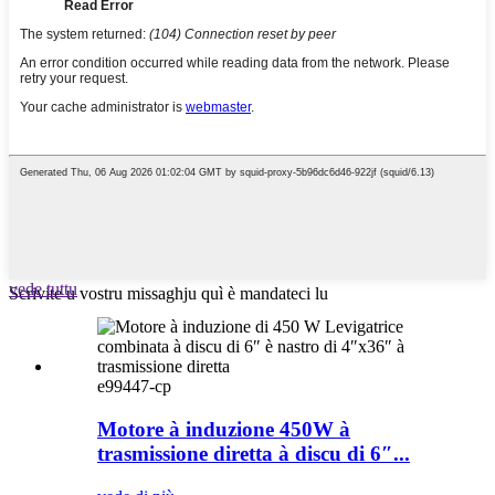
vede tuttu
Scrivite u vostru missaghju quì è mandateci lu
e99447-cp
Motore à induzione 450W à
trasmissione diretta à discu di 6″...